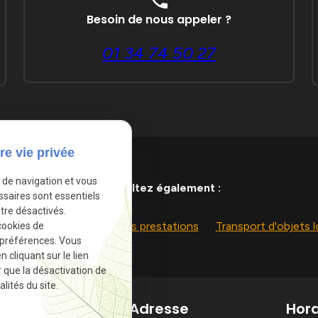
Besoin de nous appeler ?
01 34 74 50 27
re vie privée
e de navigation et vous
Consultez également :
ssaires sont essentiels
tre désactivés.
t d'oeuvres d'art
Autres prestations
Transport d'objets 
cookies de
 préférences. Vous
cliquant sur le lien
r que la désactivation de
lités du site.
éphone
Adresse
Hora